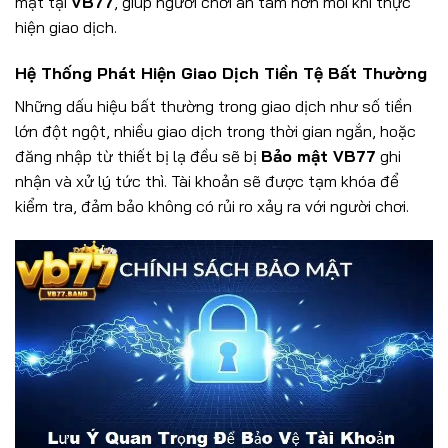
mật tại
VB77
, giúp người chơi an tâm hơn mỗi khi thực
hiện giao dịch.
Hệ Thống Phát Hiện Giao Dịch Tiền Tệ Bất Thường
Những dấu hiệu bất thường trong giao dịch như số tiền
lớn đột ngột, nhiều giao dịch trong thời gian ngắn, hoặc
đăng nhập từ thiết bị lạ đều sẽ bị
Bảo mật VB77
ghi
nhận và xử lý tức thì. Tài khoản sẽ được tạm khóa để
kiểm tra, đảm bảo không có rủi ro xảy ra với người chơi.