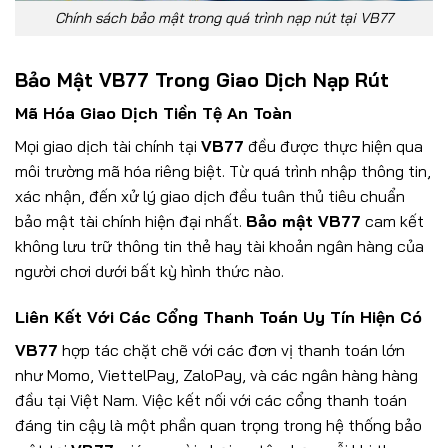
Chính sách bảo mật trong quá trình nạp nút tại VB77
Bảo Mật VB77 Trong Giao Dịch Nạp Rút
Mã Hóa Giao Dịch Tiền Tệ An Toàn
Mọi giao dịch tài chính tại
VB77
đều được thực hiện qua
môi trường mã hóa riêng biệt. Từ quá trình nhập thông tin,
xác nhận, đến xử lý giao dịch đều tuân thủ tiêu chuẩn
bảo mật tài chính hiện đại nhất.
Bảo mật VB77
cam kết
không lưu trữ thông tin thẻ hay tài khoản ngân hàng của
người chơi dưới bất kỳ hình thức nào.
Liên Kết Với Các Cổng Thanh Toán Uy Tín Hiện Có
VB77
hợp tác chặt chẽ với các đơn vị thanh toán lớn
như Momo, ViettelPay, ZaloPay, và các ngân hàng hàng
đầu tại Việt Nam. Việc kết nối với các cổng thanh toán
đáng tin cậy là một phần quan trọng trong hệ thống bảo