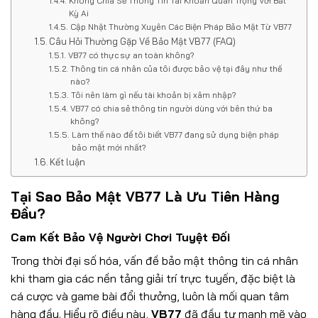
Không Chia Sẻ Thông Tin Tài Khoản Quan Trọng Với Bất
Kỳ Ai
Cập Nhật Thường Xuyên Các Biện Pháp Bảo Mật Từ VB77
Câu Hỏi Thường Gặp Về Bảo Mật VB77 (FAQ)
VB77 có thực sự an toàn không?
Thông tin cá nhân của tôi được bảo vệ tại đây như thế
nào?
Tôi nên làm gì nếu tài khoản bị xâm nhập?
VB77 có chia sẻ thông tin người dùng với bên thứ ba
không?
Làm thế nào để tôi biết VB77 đang sử dụng biện pháp
bảo mật mới nhất?
Kết luận
Tại Sao Bảo Mật VB77 Là Ưu Tiên Hàng
Đầu?
Cam Kết Bảo Vệ Người Chơi Tuyệt Đối
Trong thời đại số hóa, vấn đề bảo mật thông tin cá nhân
khi tham gia các nền tảng giải trí trực tuyến, đặc biệt là
cá cược và game bài đổi thưởng, luôn là mối quan tâm
hàng đầu. Hiểu rõ điều này,
VB77
đã đầu tư mạnh mẽ vào