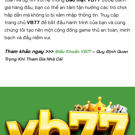
giá hàng đầu, bạn có thể an tâm tận hưởng các trò chơi
hấp dẫn mà không lo bị xâm nhập thông tin. Truy cập
trang chủ
VB77
để bắt đầu hành trình của bạn và cùng
chúng tôi tạo nên một cộng đồng game thủ an toàn, minh
bạch và đầy niềm vui.
Tham khảo ngay >>>
Điều Khoản VB77
– Quy Định Quan
Trọng Khi Tham Gia Nhà Cái