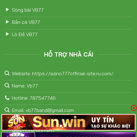
Sòng bài VB77
Bắn cá VB77
Lô Đề VB77
HỖ TRỢ NHÀ CÁI
Website: https://azino777official-site.ru.com/
Name: Vb77
Hotline: 787547746
Email:
vb77band@gmail.com
Address: Đường Đề Thám, Phường Cầu Ông Lãnh,
Quận 1, Hồ Chí Minh