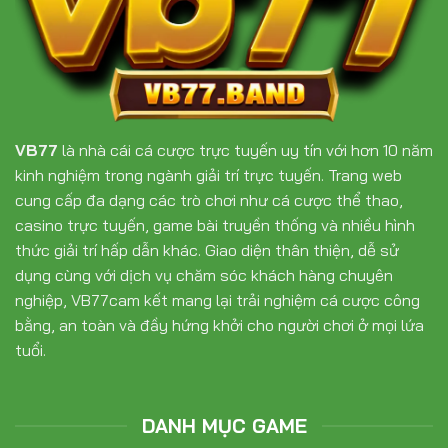
VB77
là nhà cái cá cược trực tuyến uy tín với hơn 10 năm
kinh nghiệm trong ngành giải trí trực tuyến. Trang web
cung cấp đa dạng các trò chơi như cá cược thể thao,
casino trực tuyến, game bài truyền thống và nhiều hình
thức giải trí hấp dẫn khác. Giao diện thân thiện, dễ sử
dụng cùng với dịch vụ chăm sóc khách hàng chuyên
nghiệp, VB77cam kết mang lại trải nghiệm cá cược công
bằng, an toàn và đầy hứng khởi cho người chơi ở mọi lứa
tuổi.
DANH MỤC GAME