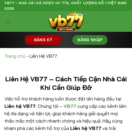
Bỏ
VB77 - NHÀ CÁI CÁ CƯỢC UY TÍN, CHẤT LƯỢNG SỐ 1 VIỆT NAM
2025
qua
nội
dung
ĐĂNG KÝ
ĐĂNG NHẬP
Trang chủ
-
Liên Hệ VB77
Liên Hệ VB77 – Cách Tiếp Cận Nhà Cái
Khi Cần Giúp Đỡ
Việc hỗ trợ khách hàng luôn được đặt lên hàng đầu tại
Liên hệ VB77
. Chúng tôi –
VB77
cung cấp các kênh liên
hệ đa dạng và tiện lợi, giúp khách hàng giải quyết mọi
thắc mắc một cách nhanh chóng và hiệu quả. Hãy cùng
khám phá các kênh hỗ trợ của
Liên hệ VB77
và trải