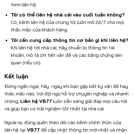
form liên hệ.
Tôi có thể liên hệ nhà cái vào cuối tuần không?
Có, kênh liên hệ của chúng tôi luôn mở 24/7 cho mọi
thắc mắc của khách hàng.
Tôi cần cung cấp thông tin cơ bản gì khi liên hệ?
Khi liên hệ tới nhà cái, hãy chuẩn bị thông tin tài
khoản, mô tả chi tiết vấn đề và các bằng chứng liên
quan (nếu có).
Kết luận
Đừng ngần ngại, hãy ngay khi bạn gặp bất kỳ vấn đề hay
thắc mắc nào. Với đội ngũ hỗ trợ chuyên nghiệp và nhanh
chóng,
Liên hệ VB77
luôn sẵn sàng giải đáp mọi câu hỏi
và giúp bạn có trải nghiệm tốt nhất tại nhà cái.
Ngoài ra, đừng quên theo dõi các kênh chính thức của
li
ên hệ tại
VB77
để cập nhật thông tin mới nhất và nhận