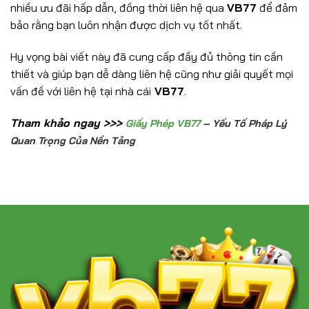
nhiều ưu đãi hấp dẫn, đồng thời liên hệ qua
VB77
để đảm
bảo rằng bạn luôn nhận được dịch vụ tốt nhất.
Hy vọng bài viết này đã cung cấp đầy đủ thông tin cần
thiết và giúp bạn dễ dàng liên hệ cũng như giải quyết mọi
vấn đề với l
iên hệ tại nhà cái
VB77
.
Tham khảo ngay >>>
Giấy Phép VB77
– Yếu Tố Pháp Lý
Quan Trọng Của Nền Tảng