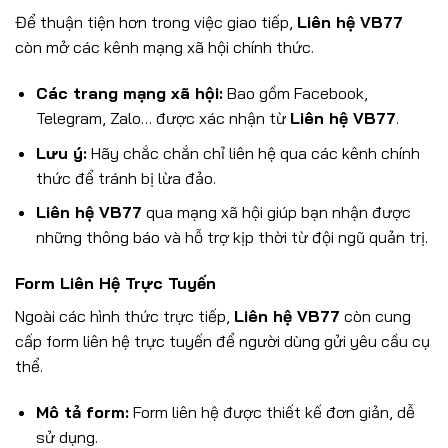
Để thuận tiện hơn trong việc giao tiếp,
Liên hệ VB77
còn mở các kênh mạng xã hội chính thức.
Các trang mạng xã hội:
Bao gồm Facebook,
Telegram, Zalo… được xác nhận từ
Liên hệ VB77
.
Lưu ý:
Hãy chắc chắn chỉ liên hệ qua các kênh chính
thức để tránh bị lừa đảo.
Liên hệ VB77
qua mạng xã hội giúp bạn nhận được
những thông báo và hỗ trợ kịp thời từ đội ngũ quản trị.
Form Liên Hệ Trực Tuyến
Ngoài các hình thức trực tiếp,
Liên hệ VB77
còn cung
cấp form liên hệ trực tuyến để người dùng gửi yêu cầu cụ
thể.
Mô tả form:
Form liên hệ được thiết kế đơn giản, dễ
sử dụng.