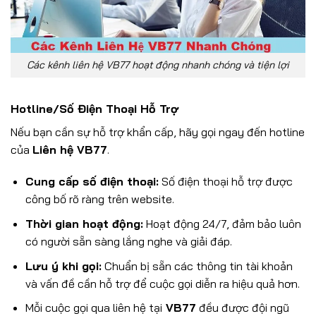
Các kênh liên hệ VB77 hoạt động nhanh chóng và tiện lợi
Hotline/Số Điện Thoại Hỗ Trợ
Nếu bạn cần sự hỗ trợ khẩn cấp, hãy gọi ngay đến hotline
của
Liên hệ VB77
.
Cung cấp số điện thoại:
Số điện thoại hỗ trợ được
công bố rõ ràng trên website.
Thời gian hoạt động:
Hoạt động 24/7, đảm bảo luôn
có người sẵn sàng lắng nghe và giải đáp.
Lưu ý khi gọi:
Chuẩn bị sẵn các thông tin tài khoản
và vấn đề cần hỗ trợ để cuộc gọi diễn ra hiệu quả hơn.
Mỗi cuộc gọi qua l
iên hệ tại
VB77
đều được đội ngũ