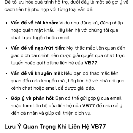
Để tối ưu hóa quá trình hỗ trợ, dưới đây là một số gợi ý về
cách liên hệ phù hợp với từng loại vấn đề:
Vấn đề về tài khoản:
Ví dụ như đăng ký, đăng nhập
hoặc quên mật khẩu. Hãy liên hệ với chúng tôi qua
chat trực tuyến hoặc email.
Vấn đề về nạp/rút tiền:
Mọi thắc mắc liên quan đến
giao dịch tài chính nên được giải quyết qua chat trực
tuyến hoặc gọi hotline l
iên hệ của
VB77
.
Vấn đề về khuyến mãi:
Nếu bạn có thắc mắc liên
quan đến các khuyến mãi, hãy liên hệ với nhà cái qua
kênh chat hoặc email để được giải đáp.
Góp ý và phản hồi:
Bạn có thể gửi góp ý qua email
hoặc form liên hệ của l
iên hệ của
VB77
để chia sẻ ý
kiến cá nhân và giúp cải thiện dịch vụ.
Lưu Ý Quan Trọng Khi Liên Hệ VB77