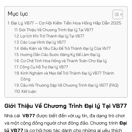
Mục lục
Đại Lý VB77 – Cơ Hội Kiếm Tiền Hoa Hồng Hấp Dẫn 2025
Giới Thiệu Về Chương Trình Đại lý Tại VB77
Lợi Ích Khi Trở Thành Đại lý Tại VB77
Các Loại Hình Đại lý VB77
Điều Kiện và Yêu Cầu Để Trở Thành Đại lý Của Vb77
Hướng Dẫn Các Bước Đăng Ký Để Làm Đại lý
Cơ Chế Tính Hoa Hồng và Thanh Toán Cho Đại lý
Công Cụ Hỗ Trợ Đại lý VB77
Kinh Nghiệm và Mẹo Để Trở Thành Đại lý VB77 Thành
Công
Câu Hỏi Thường Gặp Về Chương Trình Đại lý VB77 (FAQ)
Kết luận
Giới Thiệu Về Chương Trình Đại lý Tại VB77
Nhà cái
VB77
được biết đến với uy tín, đa dạng trò chơi
và một cộng đồng người chơi đông đảo. Chương trình
Đại
lý VB77
là cơ hội hợp tác dành cho những ai yêu thích