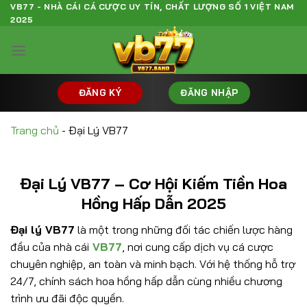
Bỏ
VB77 - NHÀ CÁI CÁ CƯỢC UY TÍN, CHẤT LƯỢNG SỐ 1 VIỆT NAM
2025
qua
nội
dung
ĐĂNG KÝ
ĐĂNG NHẬP
Trang chủ
-
Đại Lý VB77
Đại Lý VB77 – Cơ Hội Kiếm Tiền Hoa
Hồng Hấp Dẫn 2025
Đại lý VB77
là một trong những đối tác chiến lược hàng
đầu của nhà cái
VB77
, nơi cung cấp dịch vụ cá cược
chuyên nghiệp, an toàn và minh bạch. Với hệ thống hỗ trợ
24/7, chính sách hoa hồng hấp dẫn cùng nhiều chương
trình ưu đãi độc quyền.