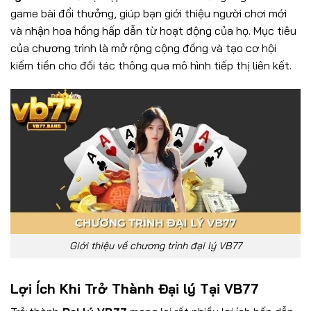
game bài đổi thưởng, giúp bạn giới thiệu người chơi mới
và nhận hoa hồng hấp dẫn từ hoạt động của họ. Mục tiêu
của chương trình là mở rộng cộng đồng và tạo cơ hội
kiếm tiền cho đối tác thông qua mô hình tiếp thị liên kết.
Giới thiệu về chương trình đại lý VB77
Lợi Ích Khi Trở Thành Đại lý Tại VB77