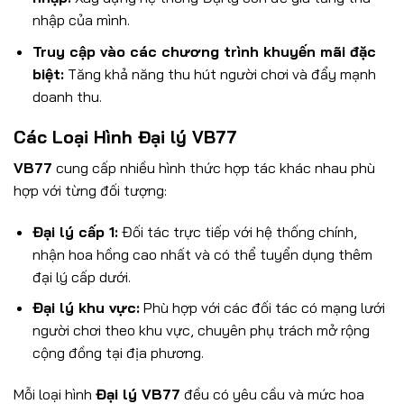
nhập của mình.
Truy cập vào các chương trình khuyến mãi đặc
biệt:
Tăng khả năng thu hút người chơi và đẩy mạnh
doanh thu.
Các Loại Hình Đại lý VB77
VB77
cung cấp nhiều hình thức hợp tác khác nhau phù
hợp với từng đối tượng:
Đại lý cấp 1:
Đối tác trực tiếp với hệ thống chính,
nhận hoa hồng cao nhất và có thể tuyển dụng thêm
đại lý cấp dưới.
Đại lý khu vực:
Phù hợp với các đối tác có mạng lưới
người chơi theo khu vực, chuyên phụ trách mở rộng
cộng đồng tại địa phương.
Mỗi loại hình
Đại lý VB77
đều có yêu cầu và mức hoa