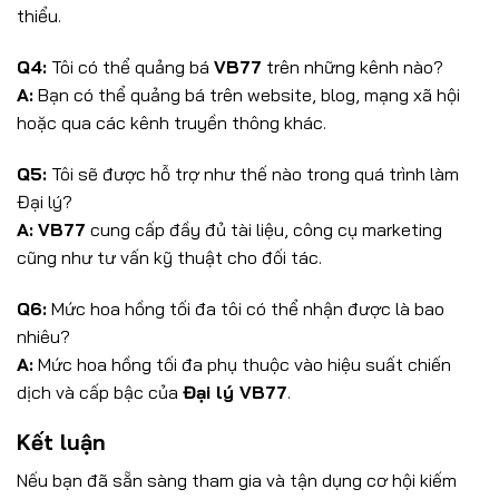
thiểu.
Q4:
Tôi có thể quảng bá
VB77
trên những kênh nào?
A:
Bạn có thể quảng bá trên website, blog, mạng xã hội
hoặc qua các kênh truyền thông khác.
Q5:
Tôi sẽ được hỗ trợ như thế nào trong quá trình làm
Đại lý?
A:
VB77
cung cấp đầy đủ tài liệu, công cụ marketing
cũng như tư vấn kỹ thuật cho đối tác.
Q6:
Mức hoa hồng tối đa tôi có thể nhận được là bao
nhiêu?
A:
Mức hoa hồng tối đa phụ thuộc vào hiệu suất chiến
dịch và cấp bậc của
Đại lý VB77
.
Kết luận
Nếu bạn đã sẵn sàng tham gia và tận dụng cơ hội kiếm