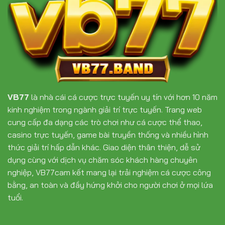
VB77
là nhà cái cá cược trực tuyến uy tín với hơn 10 năm
kinh nghiệm trong ngành giải trí trực tuyến. Trang web
cung cấp đa dạng các trò chơi như cá cược thể thao,
casino trực tuyến, game bài truyền thống và nhiều hình
thức giải trí hấp dẫn khác. Giao diện thân thiện, dễ sử
dụng cùng với dịch vụ chăm sóc khách hàng chuyên
nghiệp, VB77cam kết mang lại trải nghiệm cá cược công
bằng, an toàn và đầy hứng khởi cho người chơi ở mọi lứa
tuổi.