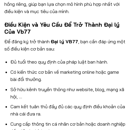
hồng riêng, giúp bạn lựa chọn mô hình phù hợp nhất với
điều kiện và mục tiêu của mình.
Điều Kiện và Yêu Cầu Để Trở Thành Đại lý
Của Vb77
Để đăng ký trở thành
Đại lý VB77
, bạn cần đáp ứng một
số điều kiện cơ bản sau:
Đủ tuổi theo quy định của pháp luật ban hành.
Có kiến thức cơ bản về marketing online hoặc game
bài đổi thưởng.
Sở hữu kênh truyền thông như website, blog, mạng xã
hội, …
Cam kết tuân thủ đầy đủ các quy định điều khoản của
nhà cái đưa ra.
Cung cấp thông tin cá nhân cơ bản hoặc doanh nghiệp