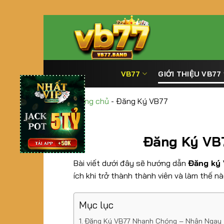
Bỏ
qua
nội
dung
VB77
GIỚI THIỆU VB77
Trang chủ
-
Đăng Ký VB77
Đăng Ký VB
Bài viết dưới đây sẽ hướng dẫn
Đăng ký
ích khi trở thành thành viên và làm thế n
Mục lục
Đăng Ký VB77 Nhanh Chóng – Nhận Ngay 