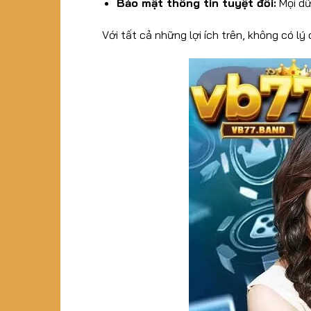
Bảo mật thông tin tuyệt đối:
Mọi dữ
Với tất cả những lợi ích trên, không có l