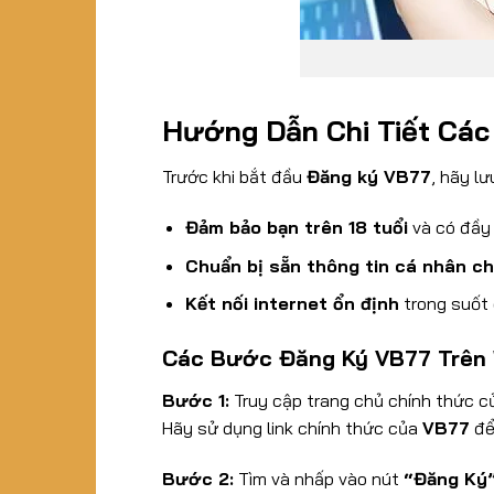
Hướng Dẫn Chi Tiết Cá
Trước khi bắt đầu
Đăng ký VB77
, hãy l
Đảm bảo bạn trên 18 tuổi
và có đầy 
Chuẩn bị sẵn thông tin cá nhân ch
Kết nối internet ổn định
trong suốt 
Các Bước Đăng Ký VB77 Trên 
Bước 1:
Truy cập trang chủ chính thức 
Hãy sử dụng link chính thức của
VB77
để
Bước 2:
Tìm và nhấp vào nút
“Đăng Ký