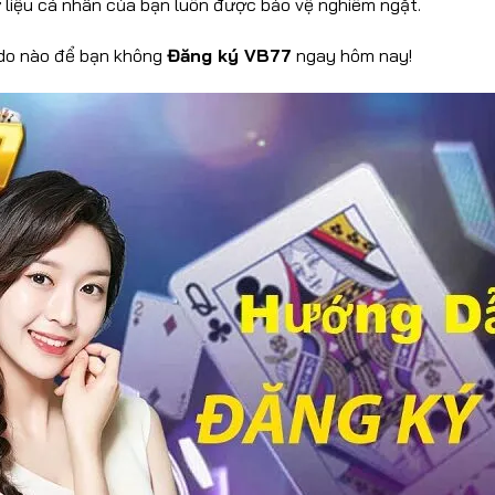
 liệu cá nhân của bạn luôn được bảo vệ nghiêm ngặt.
ý do nào để bạn không
Đăng ký VB77
ngay hôm nay!