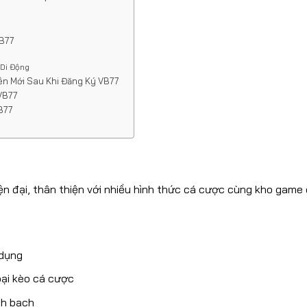
VB77
 Di Động
ên Mới Sau Khi Đăng Ký VB77
 VB77
B77
iện đại, thân thiện với nhiều hình thức cá cược cùng kho game đ
 dụng
oại kèo cá cược
nh bạch