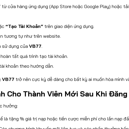
7
từ cửa hàng ứng dụng (App Store hoặc Google Play) hoặc tải 
ặc
“Tạo Tài Khoản”
trên giao diện ứng dụng.
n tương tự như trên website.
n sử dụng của
VB77
.
hoàn tất quá trình tạo tài khoản.
tài khoản theo hướng dẫn.
ý VB77
trở nên cực kỳ dễ dàng cho bất kỳ ai muốn hòa mình v
h Cho Thành Viên Mới Sau Khi Đăng
ợc hưởng:
ể là tặng % giá trị nạp hoặc tiền cược miễn phí cho lần nạp đầ
ác chương trình khuyến mãi liên tục và các phần thưởng hấp