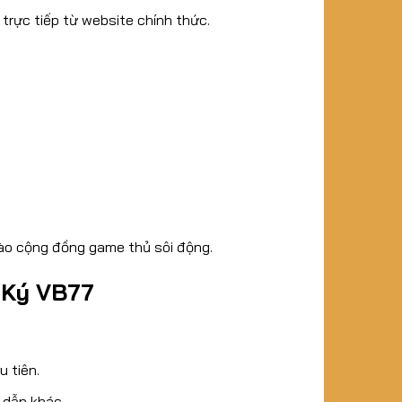
trực tiếp từ website chính thức.
ào cộng đồng game thủ sôi động.
 Ký VB77
u tiên.
 dẫn khác.