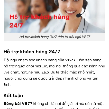
Hỗ trợ khách hàng 24/7 đến từ đội ngũ VB77
Hỗ trợ khách hàng 24/7
Đội ngũ chăm sóc khách hàng của
VB77
luôn sẵn sàng
hỗ trợ người chơi mọi lúc, mọi nơi thông qua các kênh như
live chat, hotline hay Zalo. Dù là thắc mắc nhỏ nhất,
người chơi cũng sẽ được giải đáp nhanh chóng và tận
tình.
Kết luận
Sòng bài VB77
không chỉ là nơi để giải trí mà còn là một