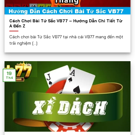
Cách Chơi Bài Tứ Sắc VB77 – Hướng Dẫn Chi Tiết Từ
A Đến Z
Cách chơi bài Tứ Sắc VB77 tại nhà cái VB77 mang đến một
trải nghiệm [...]
19
Th4