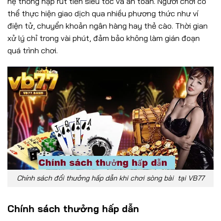
hệ thống nạp rút tiền siêu tốc và an toàn. Người chơi có
thể thực hiện giao dịch qua nhiều phương thức như ví
điện tử, chuyển khoản ngân hàng hay thẻ cào. Thời gian
xử lý chỉ trong vài phút, đảm bảo không làm gián đoạn
quá trình chơi.
Chính sách đổi thưởng hấp dẫn khi chơi sòng bài tại VB77
Chính sách thưởng hấp dẫn