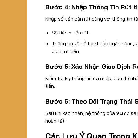
Bước 4: Nhập Thông Tin Rút t
Nhập số tiền cần rút cùng với thông tin tà
Số tiền muốn rút.
Thông tin về số tài khoản ngân hàng, v
dịch rút tiền.
Bước 5: Xác Nhận Giao Dịch R
Kiểm tra kỹ thông tin đã nhập, sau đó nhấ
tiền.
Bước 6: Theo Dõi Trạng Thái G
Sau khi xác nhận, hệ thống của
VB77
sẽ 
hoàn tất.
Các Lưu Ý Quan Trọng Kh