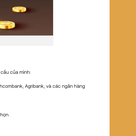
 cầu của mình:
chcombank, Agribank, và các ngân hàng
chọn.