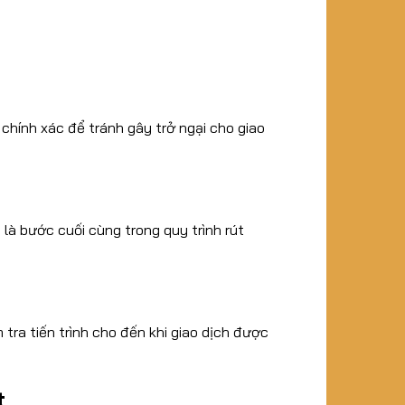
 chính xác để tránh gây trở ngại cho giao
 là bước cuối cùng trong quy trình rút
m tra tiến trình cho đến khi giao dịch được
t