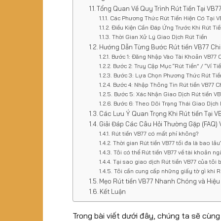
Tổng Quan Về Quy Trình Rút Tiền Tại VB7
Các Phương Thức Rút Tiền Hiện Có Tại V
Điều Kiện Cần Đáp Ứng Trước Khi Rút Tiề
Thời Gian Xử Lý Giao Dịch Rút Tiền
Hướng Dẫn Từng Bước Rút tiền VB77 Chi 
Bước 1: Đăng Nhập Vào Tài Khoản VB77 
Bước 2: Truy Cập Mục “Rút Tiền” / “Ví Tiề
Bước 3: Lựa Chọn Phương Thức Rút Tiề
Bước 4: Nhập Thông Tin Rút tiền VB77 C
Bước 5: Xác Nhận Giao Dịch Rút tiền VB
Bước 6: Theo Dõi Trạng Thái Giao Dịch 
Các Lưu Ý Quan Trọng Khi Rút tiền Tại V
Giải Đáp Các Câu Hỏi Thường Gặp (FAQ) 
Rút tiền VB77 có mất phí không?
Thời gian Rút tiền VB77 tối đa là bao lâu
Tôi có thể Rút tiền VB77 về tài khoản 
Tại sao giao dịch Rút tiền VB77 của tôi b
Tôi cần cung cấp những giấy tờ gì khi Rú
Mẹo Rút tiền VB77 Nhanh Chóng và Hiệu
Kết Luận
Trong bài viết dưới đây, chúng ta sẽ cùn