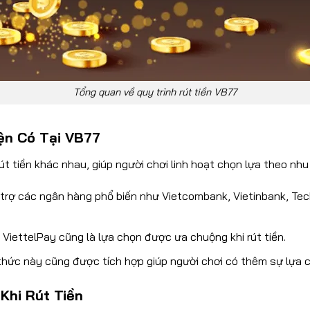
Tổng quan về quy trình rút tiền VB77
ện Có Tại VB77
t tiền khác nhau, giúp người chơi linh hoạt chọn lựa theo nhu
trợ các ngân hàng phổ biến như Vietcombank, Vietinbank, Te
ViettelPay cũng là lựa chọn được ưa chuộng khi rút tiền.
hức này cũng được tích hợp giúp người chơi có thêm sự lựa 
Khi Rút Tiền