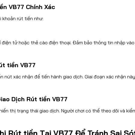
iền VB77 Chính Xác
i khoản rút tiền như:
í điện tử hoặc thẻ cào điện thoại. Đảm bảo thông tin nhập vào
út tiền VB77
n nút xác nhận để tiến hành giao dịch. Giai đoạn xác nhận này
iao Dịch Rút tiền VB77
hiển thị trạng thái giao dịch. Người chơi có thể theo dõi và kiể
i Rút tiền Tại VB77 Để Tránh Sai Só