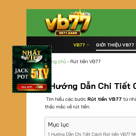
Bỏ
qua
nội
dung
VB77
GIỚI THIỆU VB77
Trang chủ
-
Rút tiền VB77
Hướng Dẫn Chi Tiết 
Tìm hiểu các bước
Rút tiền VB77
từ nhà
thắc mắc về rút tiền.
Mục lục
Hướng Dẫn Chi Tiết Cách Rút tiền VB77 