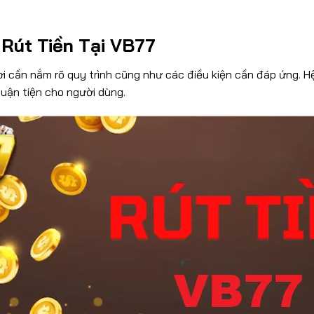
Rút Tiền Tại VB77
i cần nắm rõ quy trình cũng như các điều kiện cần đáp ứng. 
uận tiện cho người dùng.