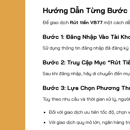
Hướng Dẫn Từng Bước Rú
Để giao dịch
Rút tiền VB77
một cách dễ
Bước 1: Đăng Nhập Vào Tài K
Sử dụng thông tin đăng nhập đã đăng ký
Bước 2: Truy Cập Mục “Rút Tiề
Sau khi đăng nhập, hãy di chuyển đến mục
Bước 3: Lựa Chọn Phương Th
Tùy theo nhu cầu và thời gian xử lý, ngư
Đối với giao dịch ưu tiên tốc độ, chọn 
Với giao dịch quy mô lớn, ngân hàng tr