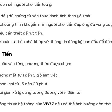
uôn sẻ, người chơi cần lưu ý:
đầy đủ chứng từ xác thực danh tính theo yêu cầu.
 chương trình khuyến mãi, người chơi cần đáp ứng đủ vòng cượ
ểu cần thiết để rút tiền.
 khoản rút tiền phải khớp với thông tin đăng ký ban đầu để đả
 Tiền
uộc vào từng phương thức được chọn:
ờng mất từ 1 đến 3 giờ làm việc.
ơn, chỉ từ 15 đến 30 phút.
ời gian xử lý cũng tương đương với ví điện tử.
hông tin và hệ thống của
VB77
đều có thể ảnh hưởng đến thời g