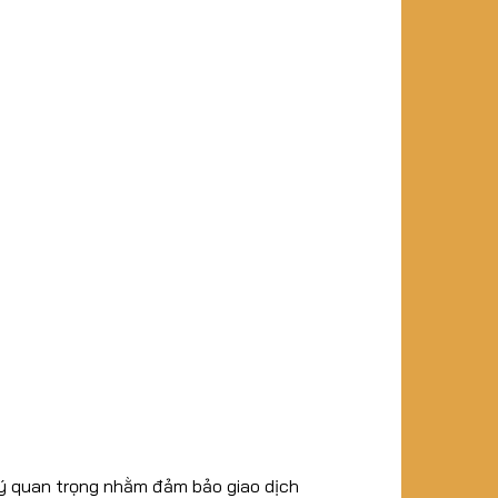
u ý quan trọng nhằm đảm bảo giao dịch