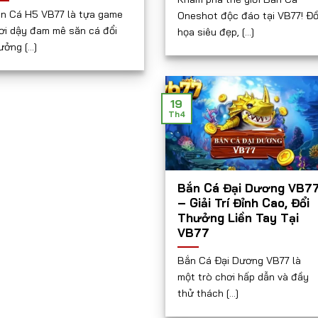
n Cá H5 VB77 là tựa game
Oneshot độc đáo tại VB77! Đ
ơi dậy đam mê săn cá đổi
họa siêu đẹp, [...]
ưởng [...]
19
Th4
Bắn Cá Đại Dương VB7
– Giải Trí Đỉnh Cao, Đổi
Thưởng Liền Tay Tại
VB77
Bắn Cá Đại Dương VB77 là
một trò chơi hấp dẫn và đầy
thử thách [...]