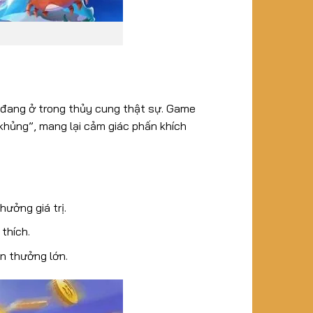
ư đang ở trong thủy cung thật sự. Game
khủng”, mang lại cảm giác phấn khích
hưởng giá trị.
 thích.
ận thưởng lớn.