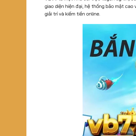
giao diện hiện đại, hệ thống bảo mật cao 
giải trí và kiếm tiền online.