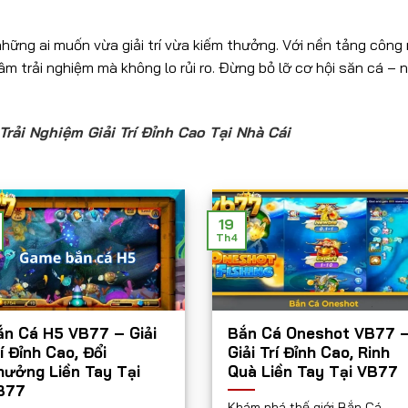
hững ai muốn vừa giải trí vừa kiếm thưởng. Với nền tảng công 
tâm trải nghiệm mà không lo rủi ro. Đừng bỏ lỡ cơ hội săn cá 
Trải Nghiệm Giải Trí Đỉnh Cao Tại Nhà Cái
19
Th4
ắn Cá H5 VB77 – Giải
Bắn Cá Oneshot VB77 
í Đỉnh Cao, Đổi
Giải Trí Đỉnh Cao, Rinh
hưởng Liền Tay Tại
Quà Liền Tay Tại VB77
B77
Khám phá thế giới Bắn Cá