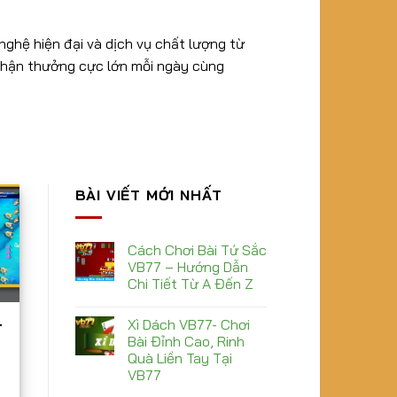
nghệ hiện đại và dịch vụ chất lượng từ
– nhận thưởng cực lớn mỗi ngày cùng
BÀI VIẾT MỚI NHẤT
Cách Chơi Bài Tứ Sắc
VB77 – Hướng Dẫn
Chi Tiết Từ A Đến Z
–
Xì Dách VB77- Chơi
Bài Đỉnh Cao, Rinh
Quà Liền Tay Tại
VB77