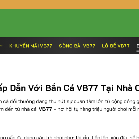
KHUYẾN MÃI VB77
SÒNG BÀI VB77
LÔ ĐỀ VB77
ấp Dẫn Với Bắn Cá VB77 Tại Nhà C
ắn cá đổi thưởng đang thu hút sự quan tâm lớn từ cộng đồng g
ám đến từ nhà cái
VB77
– nơi hội tụ hàng triệu người chơi mỗi 
ng cấp đa dạng các trò chơi như: tài xỉu, tiến lên, xóc đĩa, nổ