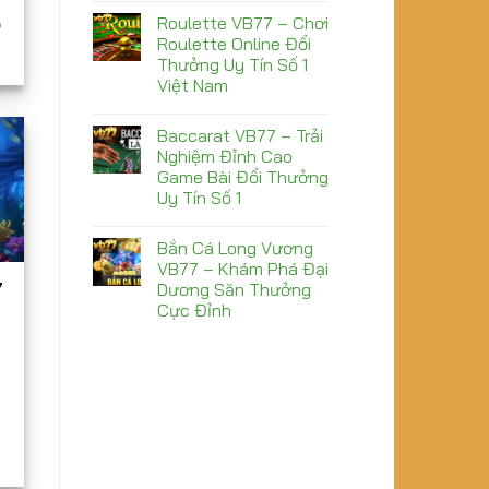
Roulette VB77 – Chơi
ồ
Roulette Online Đổi
Thưởng Uy Tín Số 1
Việt Nam
Baccarat VB77 – Trải
Nghiệm Đỉnh Cao
Game Bài Đổi Thưởng
Uy Tín Số 1
Bắn Cá Long Vương
VB77 – Khám Phá Đại
7
Dương Săn Thưởng
Cực Đỉnh