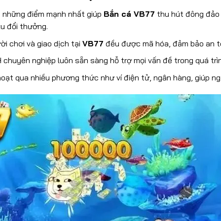
ng những điểm mạnh nhất giúp
Bắn cá VB77
thu hút đông đảo 
u đổi thưởng.
ời chơi và giao dịch tại
VB77
đều được mã hóa, đảm bảo an to
 chuyên nghiệp luôn sẵn sàng hỗ trợ mọi vấn đề trong quá trìn
h hoạt qua nhiều phương thức như ví điện tử, ngân hàng, giúp n