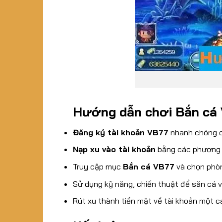
Hướng dẫn chơi Bắn cá
Đăng ký tài khoản VB77
nhanh chóng qu
Nạp xu vào tài khoản
bằng các phương 
Truy cập mục
Bắn cá VB77
và chọn phòn
Sử dụng kỹ năng, chiến thuật để săn cá v
Rút xu thành tiền mặt về tài khoản một c