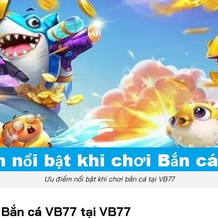
Ưu điểm nổi bật khi chơi bắn cá tại VB77
i Bắn cá VB77 tại VB77