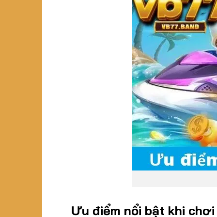
Ưu điểm nổi bật khi chơ