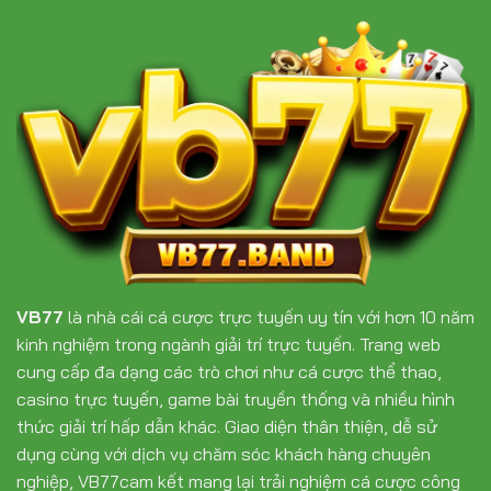
VB77
là nhà cái cá cược trực tuyến uy tín với hơn 10 năm
kinh nghiệm trong ngành giải trí trực tuyến. Trang web
cung cấp đa dạng các trò chơi như cá cược thể thao,
casino trực tuyến, game bài truyền thống và nhiều hình
thức giải trí hấp dẫn khác. Giao diện thân thiện, dễ sử
dụng cùng với dịch vụ chăm sóc khách hàng chuyên
nghiệp, VB77cam kết mang lại trải nghiệm cá cược công