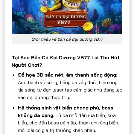
Giới thiệu về bắn cá đại dương VB77
Tại Sao Bắn Cá Đại Dương VB77 Lại Thu Hút
Người Chơi?
Đồ họa 3D sắc nét, âm thanh sống động
:
Âm thanh vỗ sóng, tiếng cá vẫy đuôi, hiệu ứng
tia sáng từ đạn laser tạo cảm giác như đang lạc
vào đại dương thực thụ.
Hệ thống sinh vật biển phong phú, boss
khủng đa dạng
: Từ cá nhỏ đến rùa biển, sứa
biển, cho đến boss cá mập, thậm chí rồng biển,
mỗi loài có giá trị thưởng khác nhau.