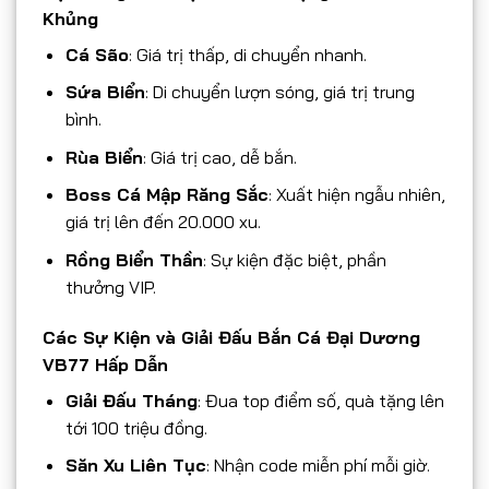
Khủng
Cá São
: Giá trị thấp, di chuyển nhanh.
Sứa Biển
: Di chuyển lượn sóng, giá trị trung
bình.
Rùa Biển
: Giá trị cao, dễ bắn.
Boss Cá Mập Răng Sắc
: Xuất hiện ngẫu nhiên,
giá trị lên đến 20.000 xu.
Rồng Biển Thần
: Sự kiện đặc biệt, phần
thưởng VIP.
Các Sự Kiện và Giải Đấu Bắn Cá Đại Dương
VB77 Hấp Dẫn
Giải Đấu Tháng
: Đua top điểm số, quà tặng lên
tới 100 triệu đồng.
Săn Xu Liên Tục
: Nhận code miễn phí mỗi giờ.