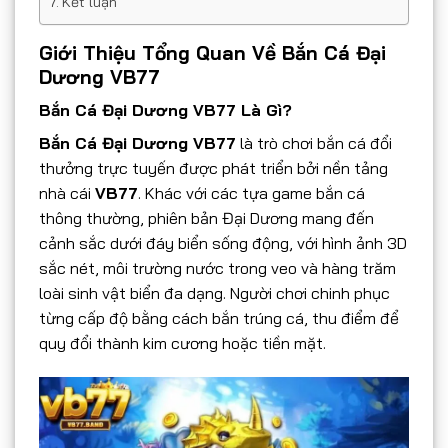
Kết luận
Giới Thiệu Tổng Quan Về Bắn Cá Đại
Dương VB77
Bắn Cá Đại Dương VB77 Là Gì?
Bắn Cá Đại Dương VB77
là trò chơi bắn cá đổi
thưởng trực tuyến được phát triển bởi nền tảng
nhà cái
VB77
. Khác với các tựa game bắn cá
thông thường, phiên bản Đại Dương mang đến
cảnh sắc dưới đáy biển sống động, với hình ảnh 3D
sắc nét, môi trường nước trong veo và hàng trăm
loài sinh vật biển đa dạng. Người chơi chinh phục
từng cấp độ bằng cách bắn trúng cá, thu điểm để
quy đổi thành kim cương hoặc tiền mặt.