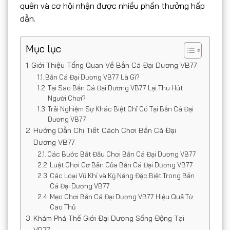
quên và cơ hội nhận được nhiều phần thưởng hấp
dẫn.
Mục lục
Giới Thiệu Tổng Quan Về Bắn Cá Đại Dương VB77
Bắn Cá Đại Dương VB77 Là Gì?
Tại Sao Bắn Cá Đại Dương VB77 Lại Thu Hút
Người Chơi?
Trải Nghiệm Sự Khác Biệt Chỉ Có Tại Bắn Cá Đại
Dương VB77
Hướng Dẫn Chi Tiết Cách Chơi Bắn Cá Đại
Dương VB77
Các Bước Bắt Đầu Chơi Bắn Cá Đại Dương VB77
Luật Chơi Cơ Bản Của Bắn Cá Đại Dương VB77
Các Loại Vũ Khí và Kỹ Năng Đặc Biệt Trong Bắn
Cá Đại Dương VB77
Mẹo Chơi Bắn Cá Đại Dương VB77 Hiệu Quả Từ
Cao Thủ
Khám Phá Thế Giới Đại Dương Sống Động Tại
VB77